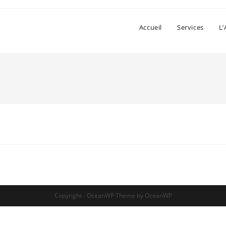
Accueil
Services
L’
Copyright - OceanWP Theme by OceanWP